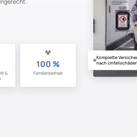
mingerecht.
Komplette Versiche
100 %
nach Unfallschäde
KW &
Familienbetrieb
h