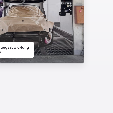
rungs­abwicklung
n