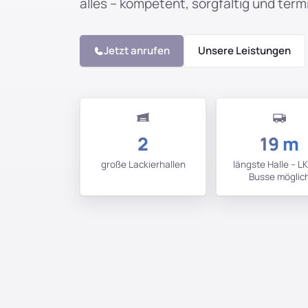
alles – kompetent, sorgfältig und ter
Jetzt anrufen
Unsere Leistungen
2
19 m
große Lackierhallen
längste Halle – L
Busse möglic