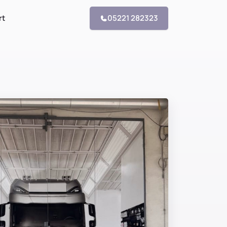
rt
05221 282323