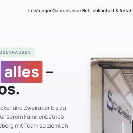
Leistungen
Galerie
Unser Betrieb
Kontakt & Anfah
HIDDENHAUSEN
n
alles
–
os.
cker und Zweiräder bis zu
 unserem Familienbetrieb
eberg mit Team so ziemlich